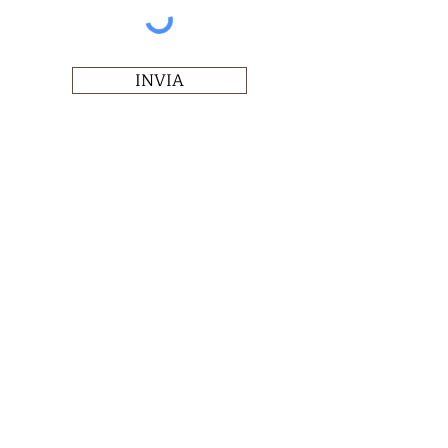
INVIA
Chi siamo
Servizi
Prenota un appuntamento
La produzione
FAQ
Recensioni
Privacy
SHOWROOM
Via Gregorio VII, 110 A/B/C/D