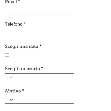
Email
Telefono
r
Scegli una data
*
e
q
u
i
r
Scegli un orario
e
d
Motivo