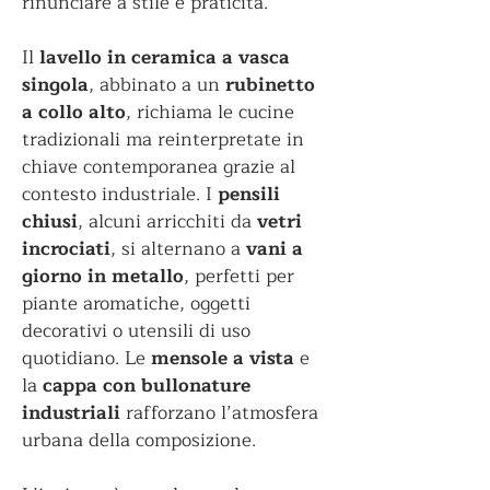
rinunciare a stile e praticità.
Il
lavello in ceramica a vasca
singola
, abbinato a un
rubinetto
a collo alto
, richiama le cucine
tradizionali ma reinterpretate in
chiave contemporanea grazie al
contesto industriale. I
pensili
chiusi
, alcuni arricchiti da
vetri
incrociati
, si alternano a
vani a
giorno in metallo
, perfetti per
piante aromatiche, oggetti
decorativi o utensili di uso
quotidiano. Le
mensole a vista
e
la
cappa con bullonature
industriali
rafforzano l’atmosfera
urbana della composizione.